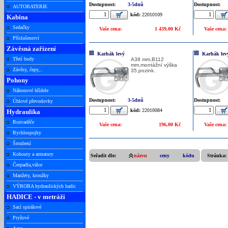
Dostupnost:
3-5dnů
Dostupnost:
AUTOBATERIE
kód:
22010109
Kabina
Sedačky
Vaše cena:
1 439,00 Kč
Vaše cena:
Příslušenství
Závěsná zařízení
Karhák levý
Karhák lev
Třetí body
A38 mm,B112
mm,montážní výška
Závěsy, čepy,..
35,pozink.
Pohony
Náhonové hřídele
Dostupnost:
3-5dnů
Dostupnost:
Úhlové převodovky
kód:
22010084
Hydraulika
Rozvaděče
Vaše cena:
196,00 Kč
Vaše cena:
Rychlospojky
Šroubení
Kohouty a armatury
Seřadit dle:
názvu
ceny
kódu
Stránka:
Čerpadla,válce
Manžety, kroužky
VÝROBA hydraulických hadic
HADICE - v metráži
Sací spirálové
Pryžové