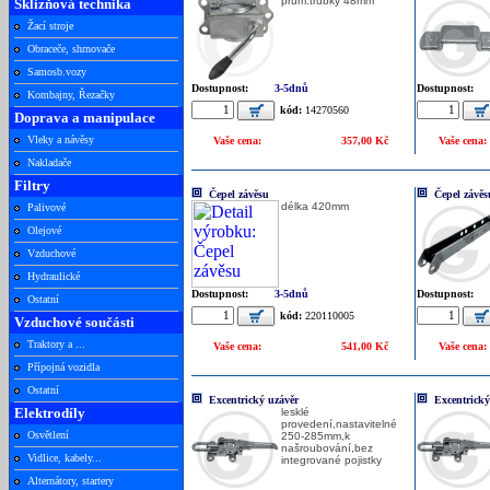
prům.trubky 48mm
Sklizňová technika
Žací stroje
Obraceče, shrnovače
Samosb.vozy
Dostupnost:
3-5dnů
Dostupnost:
Kombajny, Řezačky
kód:
14270560
Doprava a manipulace
Vleky a návěsy
Vaše cena:
357,00 Kč
Vaše cena:
Nakladače
Filtry
Čepel závěsu
Čepel závěs
délka 420mm
Palivové
Olejové
Vzduchové
Hydraulické
Dostupnost:
3-5dnů
Dostupnost:
Ostatní
kód:
220110005
Vzduchové součásti
Traktory a ...
Vaše cena:
541,00 Kč
Vaše cena:
Přípojná vozidla
Ostatní
Excentrický uzávěr
Excentrický
Elektrodíly
lesklé
provedení,nastavitelné
Osvětlení
250-285mm,k
našroubování,bez
Vidlice, kabely...
integrované pojistky
Alternátory, startery