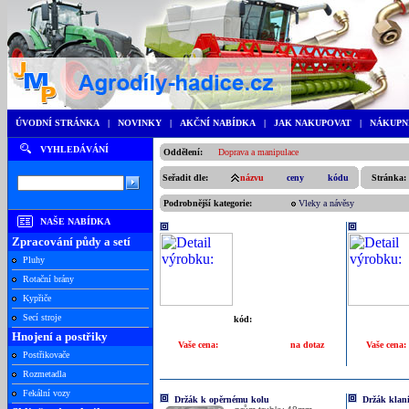
ÚVODNÍ STRÁNKA
|
NOVINKY
|
AKČNÍ NABÍDKA
|
JAK NAKUPOVAT
|
NÁKUPN
VYHLEDÁVÁNÍ
Oddělení:
Doprava a manipulace
Seřadit dle:
názvu
ceny
kódu
Stránka:
Podrobnější kategorie:
Vleky a návěsy
NAŠE NABÍDKA
Zpracování půdy a setí
Pluhy
Rotační brány
Kypřiče
Secí stroje
kód:
Hnojení a postřiky
Vaše cena:
na dotaz
Vaše cena:
Postřikovače
Rozmetadla
Fekální vozy
Držák k opěrnému kolu
Držák klani