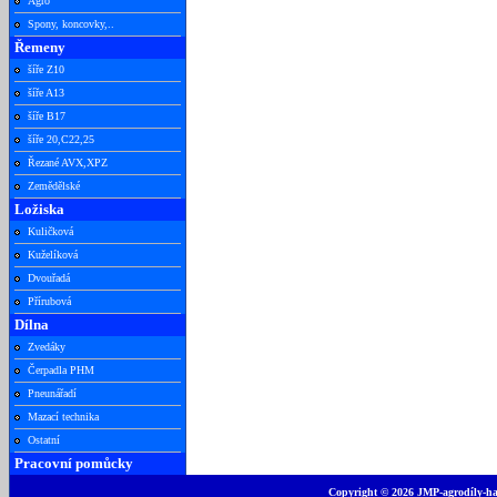
Agro
Spony, koncovky,..
Řemeny
šíře Z10
šíře A13
šíře B17
šíře 20,C22,25
Řezané AVX,XPZ
Zemědělské
Ložiska
Kuličková
Kuželíková
Dvouřadá
Přírubová
Dílna
Zvedáky
Čerpadla PHM
Pneunářadí
Mazací technika
Ostatní
Pracovní pomůcky
Copyright © 2026 JMP-agrodíly-had