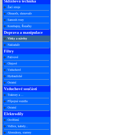
Sklizňová technika
Žací stroje
Obraceče, shrnovače
Samosb.vozy
Kombajny, Řezačky
Doprava a manipulace
Vleky a návěsy
Nakladače
Filtry
Palivové
Olejové
Vzduchové
Hydraulické
Ostatní
Vzduchové součásti
Traktory a ...
Přípojná vozidla
Ostatní
Elektrodíly
Osvětlení
Vidlice, kabely...
Alternátory, startery