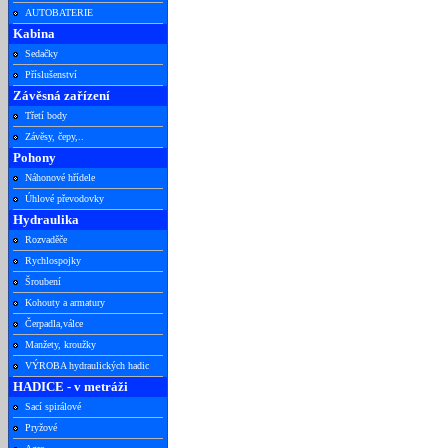
AUTOBATERIE
Kabina
Sedačky
Příslušenství
Závěsná zařízení
Třetí body
Závěsy, čepy,..
Pohony
Náhonové hřídele
Úhlové převodovky
Hydraulika
Rozvaděče
Rychlospojky
Šroubení
Kohouty a armatury
Čerpadla,válce
Manžety, kroužky
VÝROBA hydraulických hadic
HADICE - v metráži
Sací spirálové
Pryžové