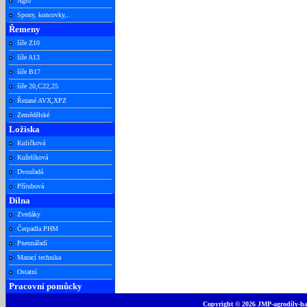
Agro
Spony, koncovky,..
Řemeny
šíře Z10
šíře A13
šíře B17
šíře 20,C22,25
Řezané AVX,XPZ
Zemědělské
Ložiska
Kuličková
Kuželíková
Dvouřadá
Přírubová
Dílna
Zvedáky
Čerpadla PHM
Pneunářadí
Mazací technika
Ostatní
Pracovní pomůcky
Copyright © 2026 JMP-agrodíly-had