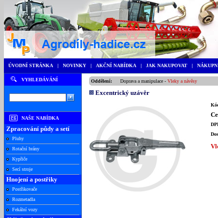
ÚVODNÍ STRÁNKA
|
NOVINKY
|
AKČNÍ NABÍDKA
|
JAK NAKUPOVAT
|
NÁKUPN
VYHLEDÁVÁNÍ
Oddělení:
Doprava a manipulace
-
Vleky a návěsy
Excentrický uzávěr
Kód
Ce
NAŠE NABÍDKA
DP
Zpracování půdy a setí
Dos
Pluhy
Vl
Rotační brány
Kypřiče
Secí stroje
Hnojení a postřiky
Postřikovače
Rozmetadla
Fekální vozy