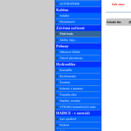
AUTOBATERIE
Vaše cena:
Kabina
Sedačky
Příslušenství
Seřadit dle:
Závěsná zařízení
Třetí body
Závěsy, čepy,..
Pohony
Náhonové hřídele
Úhlové převodovky
Hydraulika
Rozvaděče
Rychlospojky
Šroubení
Kohouty a armatury
Čerpadla,válce
Manžety, kroužky
VÝROBA hydraulických hadic
HADICE - v metráži
Sací spirálové
Pryžové