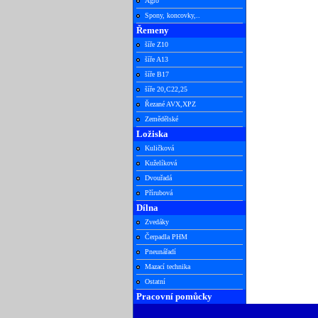
Agro
Spony, koncovky,..
Řemeny
šíře Z10
šíře A13
šíře B17
šíře 20,C22,25
Řezané AVX,XPZ
Zemědělské
Ložiska
Kuličková
Kuželíková
Dvouřadá
Přírubová
Dílna
Zvedáky
Čerpadla PHM
Pneunářadí
Mazací technika
Ostatní
Pracovní pomůcky