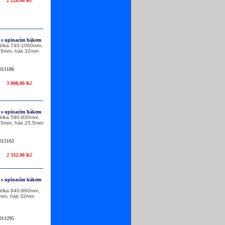
2 228,00 Kč
- s upínacím hákem
délka 740-1060mm,
,5mm, hák 32mm
011186
3 808,00 Kč
- s upínacím hákem
délka 590-830mm,
,5mm, hák 25,5mm
011163
2 332,00 Kč
- s upínacím hákem
délka 640-960mm,
mm, hák 32mm
011295