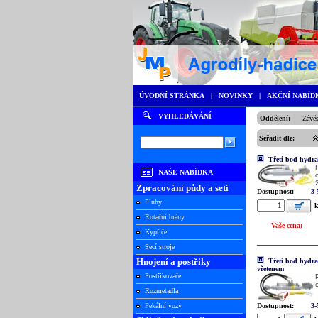
ÚVODNÍ STRÁNKA
|
NOVINKY
|
AKČNÍ NABÍD
VYHLEDÁVÁNÍ
Oddělení:
Závěs
Seřadit dle:
Třetí bod hydr
NAŠE NABÍDKA
Zpracování půdy a setí
Dostupnost:
3
Pluhy
k
Rotační brány
Vaše cena:
Kypřiče
Secí stroje
Hnojení a postřiky
Třetí bod hydra
vřetenem
Postřikovače
Rozmetadla
Fekální vozy
Dostupnost:
3