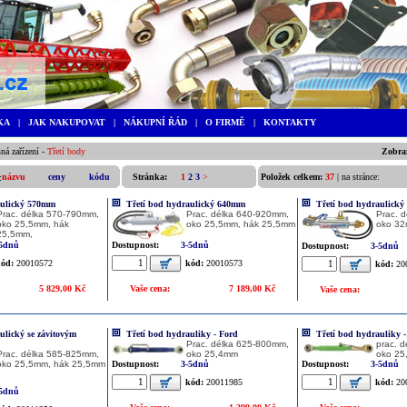
KA
|
JAK NAKUPOVAT
|
NÁKUPNÍ ŘÁD
|
O FIRMĚ
|
KONTAKTY
ná zařízení
-
Třetí body
Zobraz
názvu
ceny
kódu
Stránka:
1
2
3
>
Položek celkem:
37
| na stránce:
aulický 570mm
Třetí bod hydraulický 640mm
Třetí bod hydraulick
Prac. délka 570-790mm,
Prac. délka 640-920mm,
Prac. 
oko 25,5mm, hák
oko 25,5mm, hák 25,5mm
oko 32
25,5mm,
-5dnů
Dostupnost:
3-5dnů
Dostupnost:
3-5dnů
ód:
20010572
kód:
20010573
kód:
20
5 829,00 Kč
Vaše cena:
7 189,00 Kč
Vaše cena:
ulický se závitovým
Třetí bod hydrauliky - Ford
Třetí bod hydrauliky -
Prac. délka 625-800mm,
prac. 
Prac. délka 585-825mm,
oko 25,4mm
oko 2
oko 25,5mm, hák 25,5mm
Dostupnost:
3-5dnů
Dostupnost:
3-5dnů
kód:
20011985
kód:
20
-5dnů