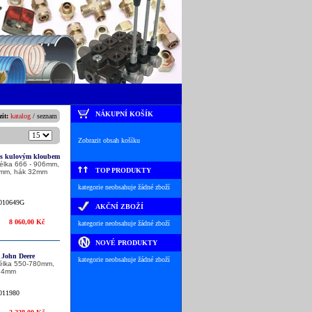
NÁKUPNÍ KOŠÍK
it:
katalog
/
seznam
Zobrazit obsah košíku
ý s kulovým kloubem
délka 666 - 906mm,
TOP PRODUKTY
mm, hák 32mm
kategorie neobsahuje žádné zboží
010649G
AKČNÍ ZBOŽÍ
8 060,00 Kč
kategorie neobsahuje žádné zboží
NOVÉ PRODUKTY
 John Deere
kategorie neobsahuje žádné zboží
délka 550-780mm,
5,4mm
011980