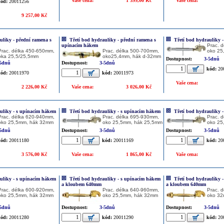
Vaše cena:
1 399,00 Kč
Vaše cena:
ód:
20011256
9 257,00 Kč
uliky - přední ramena s
Třetí bod hydrauliky - přední ramena s
Třetí bod hydrauliky 
upínacím hákem
Prac. 
Prac. délka 450-650mm,
Prac. délka 500-700mm,
oko 25
oka 25,5/25,5mm
oko25,4mm, hák d-32mm
Dostupnost:
3-5dnů
-5dnů
Dostupnost:
3-5dnů
kód:
20
ód:
20011970
kód:
20011973
Vaše cena:
2 226,00 Kč
Vaše cena:
3 026,00 Kč
uliky - s upínacím hákem
Třetí bod hydrauliky - s upínacím hákem
Třetí bod hydrauliky 
Prac. délka 620-940mm,
Prac. délka 695-930mm,
Prac. 
oko 25,5mm, hák 32mm
oko 25,5mm, hák 25,5mm
oko 25
-5dnů
Dostupnost:
3-5dnů
Dostupnost:
3-5dnů
ód:
20011180
kód:
20011169
kód:
20
3 576,00 Kč
Vaše cena:
1 865,00 Kč
Vaše cena:
uliky - s upínacím hákem
Třetí bod hydrauliky - s upínacím hákem
Třetí bod hydrauliky 
a kloubem 640mm
a kloubem 640mm
Prac. délka 600-920mm,
Prac. délka 640-960mm,
Prac. 
oko 25,5mm, hák 32mm
oko 25,5mm, hák 32mm
oko 32
-5dnů
Dostupnost:
3-5dnů
Dostupnost:
3-5dnů
ód:
20011280
kód:
20011290
kód:
20