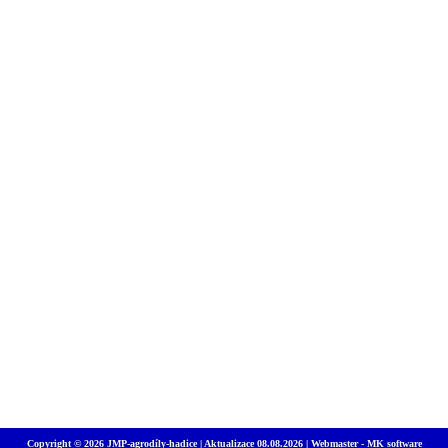
Copyright © 2026 JMP-agrodíly-hadice | Aktualizace 08.08.2026 | Webmaster -
MK software