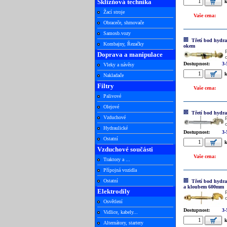
Sklizňová technika
k
Žací stroje
Vaše cena:
Obraceče, shrnovače
Samosb.vozy
Třetí bod hydra
Kombajny, Řezačky
okem
Doprava a manipulace
Dostupnost:
3
Vleky a návěsy
k
Nakladače
Filtry
Vaše cena:
Palivové
Olejové
Třetí bod hydra
Vzduchové
Hydraulické
Dostupnost:
3
Ostatní
k
Vzduchové součásti
Vaše cena:
Traktory a ...
Přípojná vozidla
Ostatní
Třetí bod hydra
a kloubem 600mm
Elektrodíly
Osvětlení
Dostupnost:
3
Vidlice, kabely...
k
Alternátory, startery