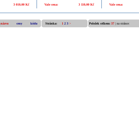
3 010,00 Kč
Vaše cena:
3 110,00 Kč
Vaše cena:
názvu
ceny
kódu
Stránka:
1
2
3
>
Položek celkem:
37
| na stránce: