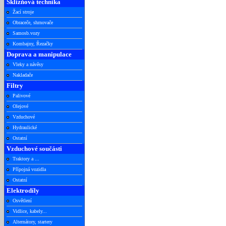
Sklizňová technika
Žací stroje
Obraceče, shrnovače
Samosb.vozy
Kombajny, Řezačky
Doprava a manipulace
Vleky a návěsy
Nakladače
Filtry
Palivové
Olejové
Vzduchové
Hydraulické
Ostatní
Vzduchové součásti
Traktory a ...
Přípojná vozidla
Ostatní
Elektrodíly
Osvětlení
Vidlice, kabely...
Alternátory, startery