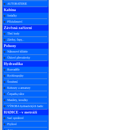
AUTOBATERIE
Kabina
Sedačky
Příslušenství
Závěsná zařízení
Třetí body
Závěsy, čepy,..
Pohony
Náhonové hřídele
Úhlové převodovky
Hydraulika
Rozvaděče
Rychlospojky
Šroubení
Kohouty a armatury
Čerpadla,válce
Manžety, kroužky
VÝROBA hydraulických hadic
HADICE - v metráži
Sací spirálové
Pryžové