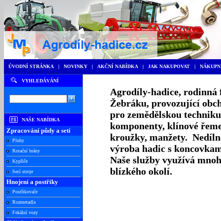
ÚVODNÍ STRÁNKA
|
NOVINKY
|
AKČNÍ NABÍDKA
|
JAK NAKUPOVAT
|
NÁKUPN
VYHLEDÁVÁNÍ
Agrodíly-hadice, rodinná 
Žebráku, provozující
obch
pro zemědělskou techniku
NAŠE NABÍDKA
komponenty, klínové řemen
Zpracování půdy a setí
kroužky, manžety. Nedílno
Pluhy
výroba hadic s koncovkam
Rotační brány
Naše služby využívá mnoh
Kypřiče
blízkého okolí.
Secí stroje
Hnojení a postřiky
Postřikovače
Rozmetadla
Fekální vozy