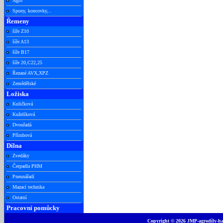
Agro
Spony, koncovky,..
Řemeny
šíře Z10
šíře A13
šíře B17
šíře 20,C22,25
Řezané AVX,XPZ
Zemědělské
Ložiska
Kuličková
Kuželíková
Dvouřadá
Přírubová
Dílna
Zvedáky
Čerpadla PHM
Pneunářadí
Mazací technika
Ostatní
Pracovní pomůcky
Copyright © 2026 JMP-agrodíly-had